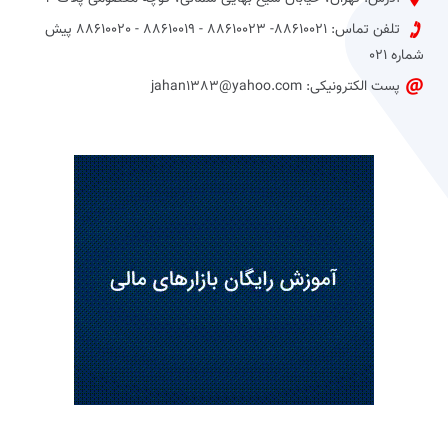
تلفن تماس: 88610021- 88610023 - 88610019 - 88610020 پیش
شماره 021
پست الکترونیکی: jahan1383@yahoo.com