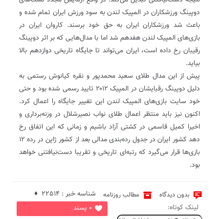
نتیجه دست‌نیافتنی تبدیل می‌کند. در واقع آزمایش مجدد تست‌های
دوپینگ ورزشکاران در المپیک لندن به سود ورزش ایران تمام شده و
باعث شد ورزشکاران ایران به حق خود برسند. کاروان ایران در
بازی‌های المپیک لندن هفدهم شد اما با مدال‌هایی که بر اثر دوپینگ
رقیبان رخ داده است، ایران می‌تواند تا جایگاه تاریخی دوازدهم بالا
بیاید.
پیش از این مدال طلای سعید محمدپور و نقره کیانوش رستمی به
دلیل دوپینگ رقبایشان در المپیک ۲۰۱۲ تایید رسمی شده بود و حتی
خود سایت بازی‌های المپیک لندن این تغییر جایگاه را اعمال کرد.
اکنون نیز باید منتظر اعمال طلای نواب نصیرشلال در وزنه‌برداری و
اخیرا کمیل قاسمی در کشتی آزاد باشیم و زمانی که این اتفاق رخ
دهد کشور ایران در جدول رده‌بندی مدالی بعد از کشور ژاپن در رده ۱۲
بازی‌ها قرار می‌گیرد که رتبه‌ای تاریخی و تقریبا دست‌نیافتنی خواهد
بود.
شناسه خبر : 22514 ♦
بدون دیدگاه
مطالب روزنامه
لینک کوتاه:
0 پسند