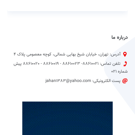
درباره ما
آدرس: تهران، خیابان شیخ بهایی شمالی، کوچه معصومی پلاک 4
تلفن تماس: 88610021- 88610023 - 88610019 - 88610020 پیش
شماره 021
پست الکترونیکی: jahan1383@yahoo.com