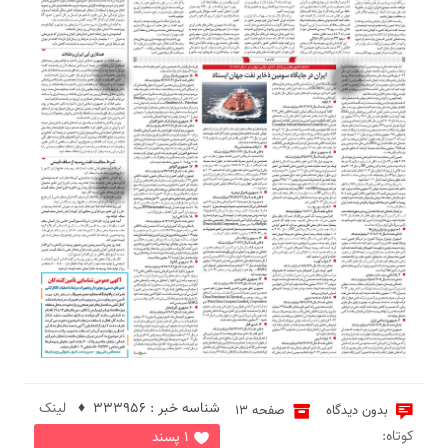
5
2
6
شناسه خبر : 333956 ♦
لینک
بدون دیدگاه
صفحه 13
کوتاه:
1 پسند