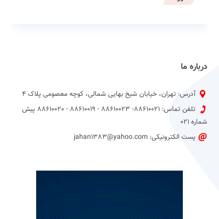
درباره ما
آدرس: تهران، خیابان شیخ بهایی شمالی، کوچه معصومی پلاک 4
تلفن تماس: 88610021- 88610023 - 88610019 - 88610020 پیش
شماره 021
پست الکترونیکی: jahan1383@yahoo.com