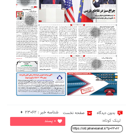
8
4
3
1
2
شناسه خبر : 23062 ♦
بدون دیدگاه
صفحه نخست
لینک کوتاه:
0 پسند