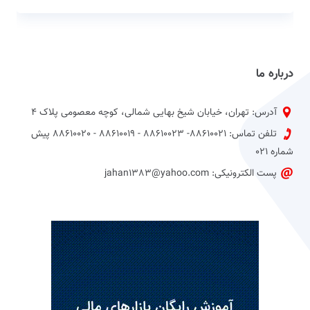
درباره ما
آدرس: تهران، خیابان شیخ بهایی شمالی، کوچه معصومی پلاک 4
تلفن تماس: 88610021- 88610023 - 88610019 - 88610020 پیش
شماره 021
پست الکترونیکی: jahan1383@yahoo.com