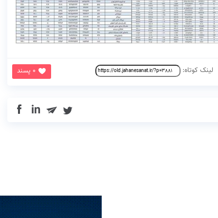
لینک کوتاه:
0 پسند
in