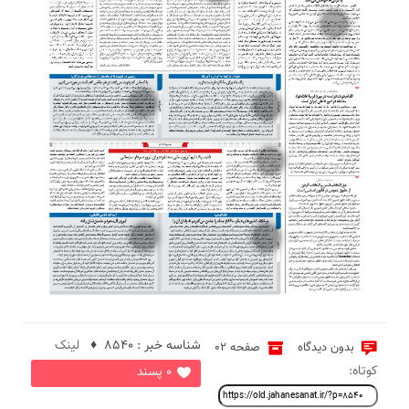
9
4
3
5
7
6
شناسه خبر : 8540 ♦
لینک
بدون دیدگاه
صفحه 02
کوتاه:
0 پسند