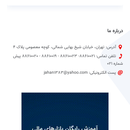
درباره ما
آدرس: تهران، خیابان شیخ بهایی شمالی، کوچه معصومی پلاک 4
تلفن تماس: 88610021- 88610023 - 88610019 - 88610020 پیش
شماره 021
پست الکترونیکی: jahan1383@yahoo.com