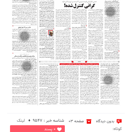
1
5
6
2
شناسه خبر : 9547 ♦
لینک
بدون دیدگاه
صفحه 03
کوتاه:
0 پسند