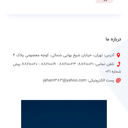
درباره ما
آدرس: تهران، خیابان شیخ بهایی شمالی، کوچه معصومی پلاک 4
تلفن تماس: 88610021- 88610023 - 88610019 - 88610020 پیش
شماره 021
پست الکترونیکی: jahan1383@yahoo.com