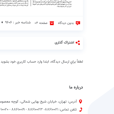
شناسه خبر : 9606 ♦
بدون دیدگاه
صفحه 04
اشتراک گذاری
لطفاً براي ارسال دیدگاه، ابتدا وارد حساب كاربري خود بشويد
درباره ما
آدرس: تهران، خیابان شیخ بهایی شمالی، کوچه معصومی
تلفن تماس: 88610021- 88610023 - 88610019 - 88610020 پیش شماره 021