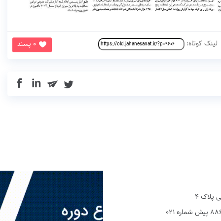
لینک کوتاه:
0 پسند
in
 پلاک 4