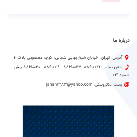
درباره ما
آدرس: تهران، خیابان شیخ بهایی شمالی، کوچه معصومی پلاک 4
تلفن تماس: 88610021- 88610023 - 88610019 - 88610020 پیش
شماره 021
پست الکترونیکی: jahan1383@yahoo.com