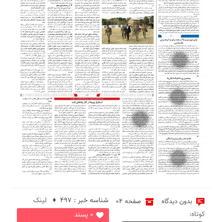
6
4
2
5
شناسه خبر : 497 ♦
لینک
بدون دیدگاه
صفحه 04
کوتاه:
0 پسند