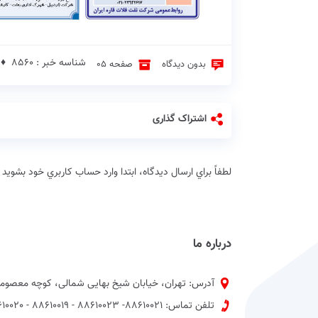
شناسه خبر : 8560 ♦
بدون دیدگاه
صفحه 05
اشتراک گذاری
لطفاً براي ارسال دیدگاه، ابتدا وارد حساب كاربري خود بشويد
درباره ما
آدرس: تهران، خیابان شیخ بهایی شمالی، کوچه معصومی
تلفن تماس: 88610021- 88610023 - 88610019 - 88610020 پیش شماره 021