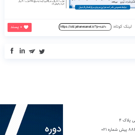
لینک کوتاه:
0 پسند
in
 پلاک 4