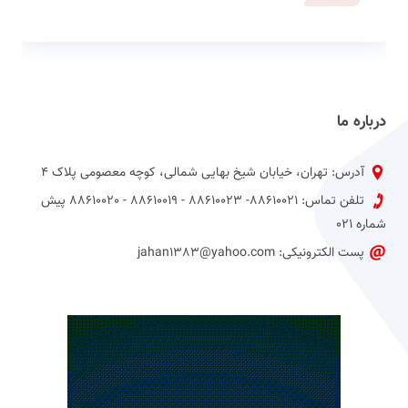
درباره ما
آدرس: تهران، خیابان شیخ بهایی شمالی، کوچه معصومی پلاک 4
تلفن تماس: 88610021- 88610023 - 88610019 - 88610020 پیش
شماره 021
پست الکترونیکی: jahan1383@yahoo.com