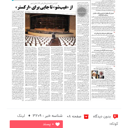
2
شناسه خبر : 3209 ♦
لینک
بدون دیدگاه
صفحه 08
کوتاه:
0 پسند