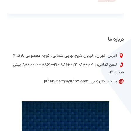
درباره ما
آدرس: تهران، خیابان شیخ بهایی شمالی، کوچه معصومی پلاک 4
تلفن تماس: 88610021- 88610023 - 88610019 - 88610020 پیش
شماره 021
پست الکترونیکی: jahan1383@yahoo.com