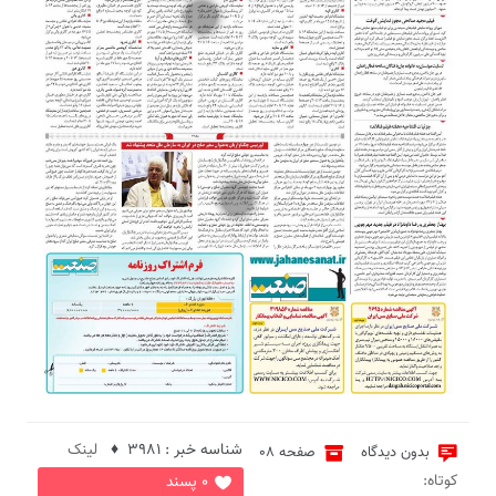
2
3
شناسه خبر : 3981 ♦
لینک
بدون دیدگاه
صفحه 08
کوتاه:
0 پسند