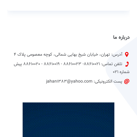
درباره ما
آدرس: تهران، خیابان شیخ بهایی شمالی، کوچه معصومی پلاک 4
تلفن تماس: 88610021- 88610023 - 88610019 - 88610020 پیش
شماره 021
پست الکترونیکی: jahan1383@yahoo.com