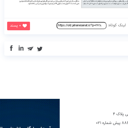
لینک کوتاه:
0 پسند
in
 پلاک 4