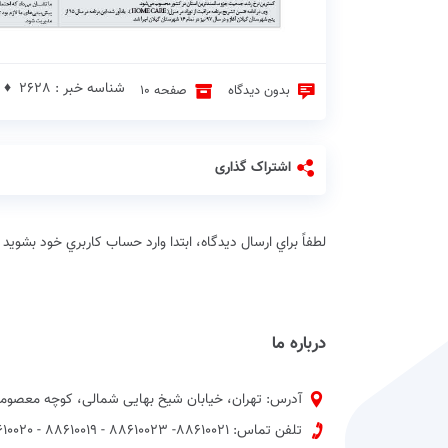
شناسه خبر : 2628 ♦
بدون دیدگاه
صفحه 10
اشتراک گذاری
لطفاً براي ارسال دیدگاه، ابتدا وارد حساب كاربري خود بشويد
درباره ما
آدرس: تهران، خیابان شیخ بهایی شمالی، کوچه معصومی
تلفن تماس: 88610021- 88610023 - 88610019 - 88610020 پیش شماره 021