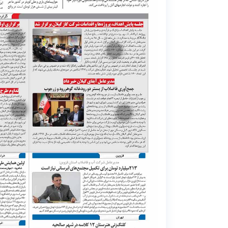
6
4
7
5