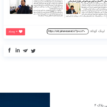
لینک کوتاه:
0 پسند
in
 پلاک 4