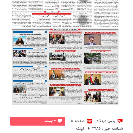
2
0 پسند
بدون دیدگاه
صفحه 10
شناسه خبر : 3186 ♦
لینک