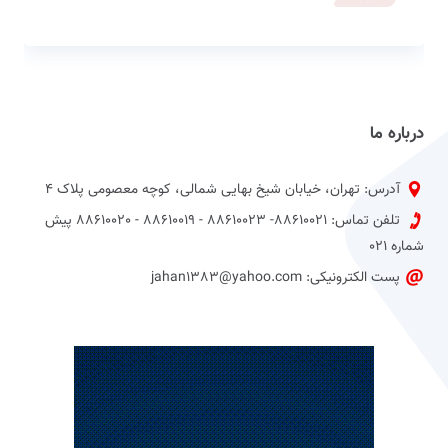
درباره ما
آدرس: تهران، خیابان شیخ بهایی شمالی، کوچه معصومی پلاک 4
تلفن تماس: 88610021- 88610023 - 88610019 - 88610020 پیش
شماره 021
پست الکترونیکی: jahan1383@yahoo.com