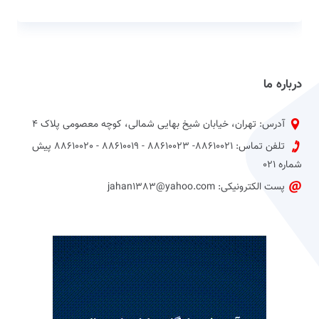
درباره ما
آدرس: تهران، خیابان شیخ بهایی شمالی، کوچه معصومی پلاک 4
تلفن تماس: 88610021- 88610023 - 88610019 - 88610020 پیش
شماره 021
پست الکترونیکی: jahan1383@yahoo.com