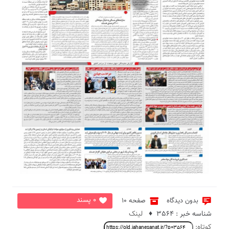
3
0 پسند
بدون دیدگاه
صفحه 10
شناسه خبر : 3564 ♦
لینک
کوتاه: