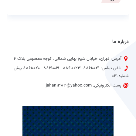
درباره ما
آدرس: تهران، خیابان شیخ بهایی شمالی، کوچه معصومی پلاک 4
تلفن تماس: 88610021- 88610023 - 88610019 - 88610020 پیش
شماره 021
پست الکترونیکی: jahan1383@yahoo.com