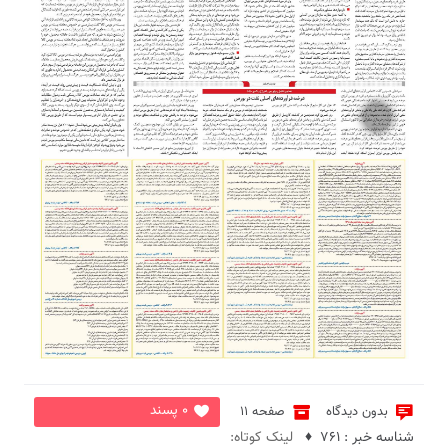
2
0 پسند
بدون دیدگاه
صفحه 11
شناسه خبر : 761 ♦
لینک کوتاه: