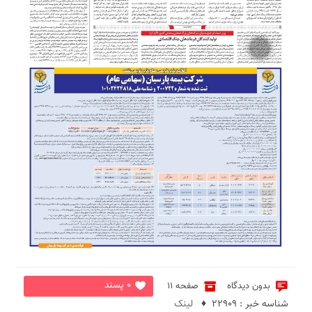
2
0 پسند
بدون دیدگاه
صفحه 11
شناسه خبر : 22909 ♦
لینک