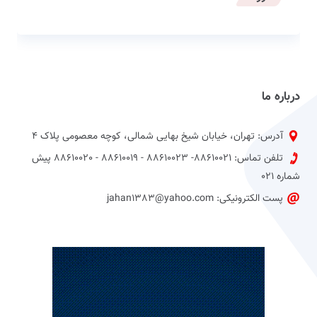
درباره ما
آدرس: تهران، خیابان شیخ بهایی شمالی، کوچه معصومی پلاک 4
تلفن تماس: 88610021- 88610023 - 88610019 - 88610020 پیش
شماره 021
پست الکترونیکی: jahan1383@yahoo.com