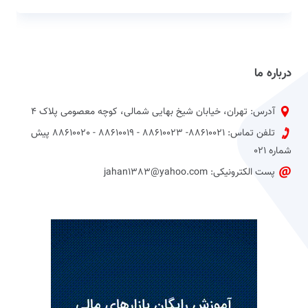
درباره ما
آدرس: تهران، خیابان شیخ بهایی شمالی، کوچه معصومی پلاک 4
تلفن تماس: 88610021- 88610023 - 88610019 - 88610020 پیش
شماره 021
پست الکترونیکی: jahan1383@yahoo.com