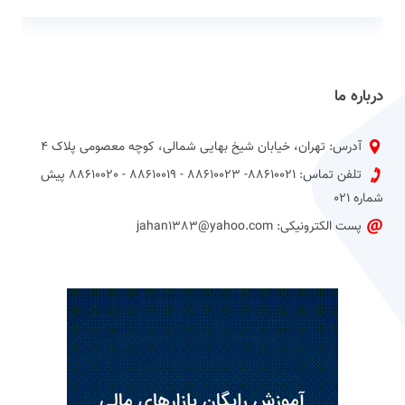
درباره ما
آدرس: تهران، خیابان شیخ بهایی شمالی، کوچه معصومی پلاک 4
تلفن تماس: 88610021- 88610023 - 88610019 - 88610020 پیش
شماره 021
پست الکترونیکی: jahan1383@yahoo.com