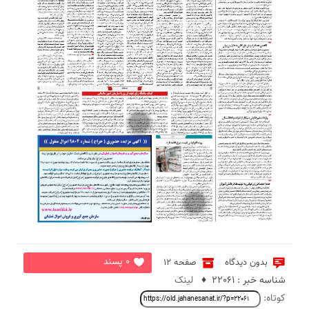
2
3
0 پسند
بدون دیدگاه
صفحه 12
شناسه خبر : 22061 ♦
لینک
کوتاه: