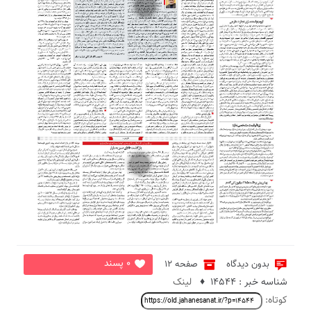
2
3
0 پسند
بدون دیدگاه
صفحه 12
شناسه خبر : 14544 ♦
لینک
کوتاه: