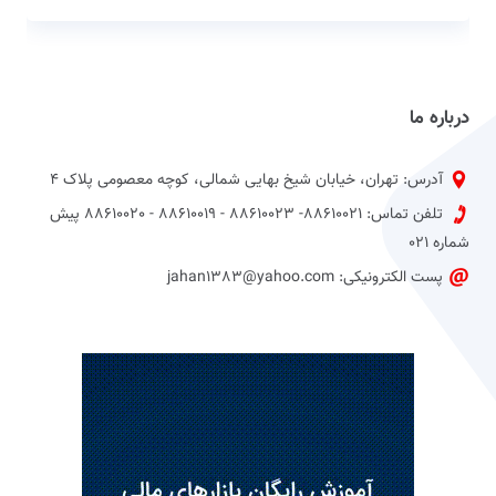
درباره ما
آدرس: تهران، خیابان شیخ بهایی شمالی، کوچه معصومی پلاک 4
تلفن تماس: 88610021- 88610023 - 88610019 - 88610020 پیش
شماره 021
پست الکترونیکی: jahan1383@yahoo.com