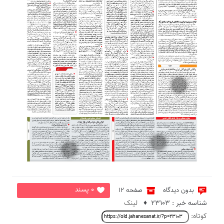
5
2
3
0 پسند
بدون دیدگاه
صفحه 12
شناسه خبر : 23103 ♦
لینک
کوتاه: