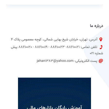
درباره ما
آدرس: تهران، خیابان شیخ بهایی شمالی، کوچه معصومی پلاک 4
تلفن تماس: 88610021- 88610023 - 88610019 - 88610020 پیش
شماره 021
پست الکترونیکی: jahan1383@yahoo.com