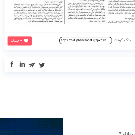
لینک کوتاه:
0 پسند
in
 پلاک 4