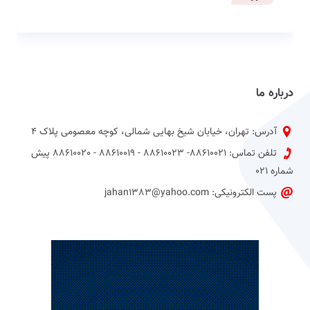
درباره ما
آدرس: تهران، خیابان شیخ بهایی شمالی، کوچه معصومی پلاک 4
تلفن تماس: 88610021- 88610023 - 88610019 - 88610020 پیش
شماره 021
پست الکترونیکی: jahan1383@yahoo.com