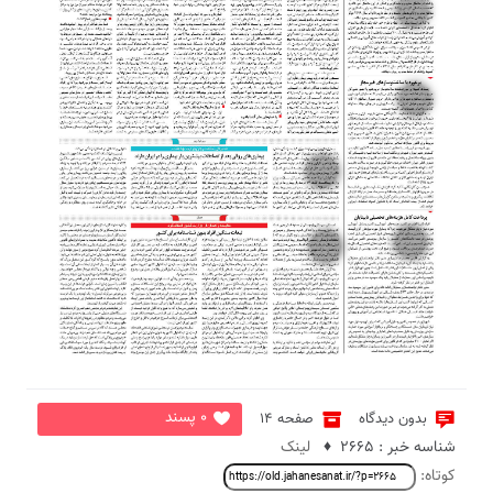
5
6
2
7
3
0 پسند
بدون دیدگاه
صفحه 14
شناسه خبر : 2665 ♦
لینک
کوتاه: