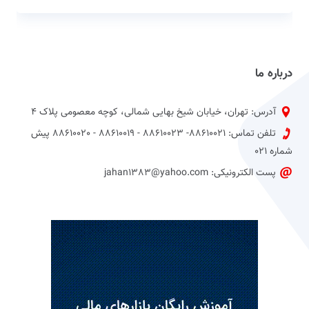
درباره ما
آدرس: تهران، خیابان شیخ بهایی شمالی، کوچه معصومی پلاک 4
تلفن تماس: 88610021- 88610023 - 88610019 - 88610020 پیش
شماره 021
پست الکترونیکی: jahan1383@yahoo.com