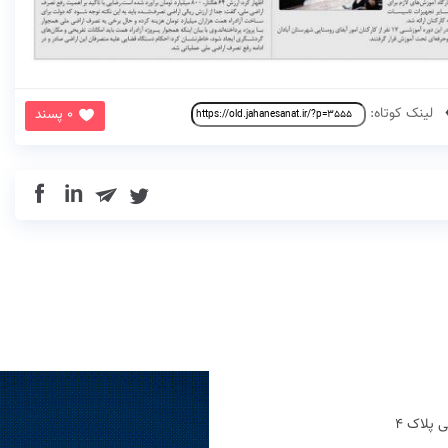
لینک کوتاه:
0 پسند
in
 پلاک 4