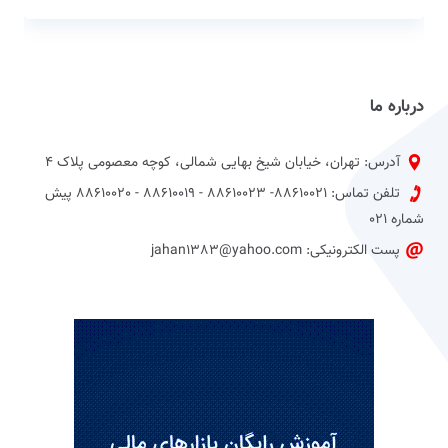
درباره ما
آدرس: تهران، خیابان شیخ بهایی شمالی، کوچه معصومی پلاک 4
تلفن تماس: 88610021- 88610023 - 88610019 - 88610020 پیش
شماره 021
پست الکترونیکی: jahan1383@yahoo.com