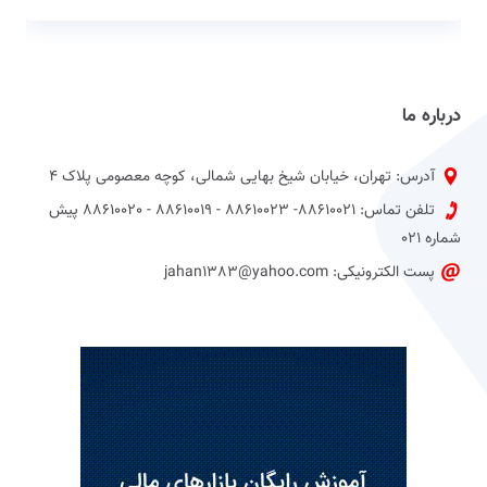
درباره ما
آدرس: تهران، خیابان شیخ بهایی شمالی، کوچه معصومی پلاک 4
تلفن تماس: 88610021- 88610023 - 88610019 - 88610020 پیش
شماره 021
پست الکترونیکی: jahan1383@yahoo.com