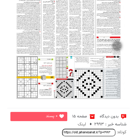
4
0 پسند
بدون دیدگاه
صفحه 15
شناسه خبر : 2993 ♦
لینک
کوتاه: