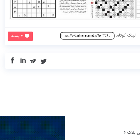
لینک کوتاه:
0 پسند
in
 پلاک 4