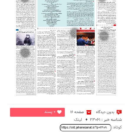
2
5
8
0 پسند
بدون دیدگاه
صفحه 16
شناسه خبر : 23061 ♦
لینک
کوتاه: