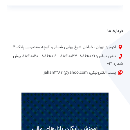
درباره ما
آدرس: تهران، خیابان شیخ بهایی شمالی، کوچه معصومی پلاک 4
تلفن تماس: 88610021- 88610023 - 88610019 - 88610020 پیش
شماره 021
پست الکترونیکی: jahan1383@yahoo.com