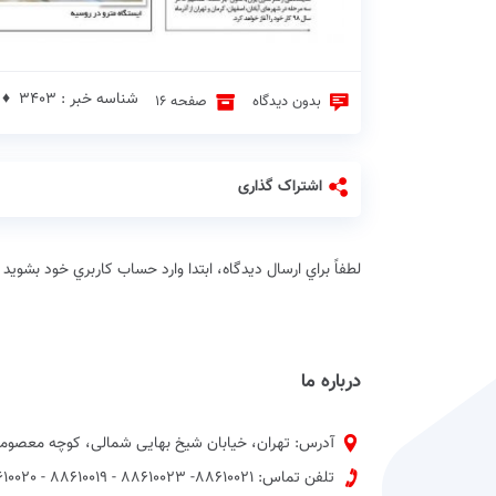
شناسه خبر : 3403 ♦
بدون دیدگاه
صفحه 16
اشتراک گذاری
لطفاً براي ارسال دیدگاه، ابتدا وارد حساب كاربري خود بشويد
درباره ما
آدرس: تهران، خیابان شیخ بهایی شمالی، کوچه معصومی
تلفن تماس: 88610021- 88610023 - 88610019 - 88610020 پیش شماره 021