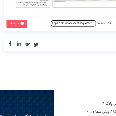
لینک کوتاه:
0 پسند
in
 پلاک 4