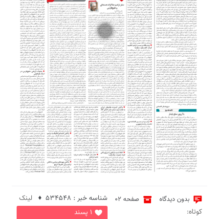
3
شناسه خبر : 534548 ♦
لینک
بدون دیدگاه
صفحه 02
کوتاه:
1 پسند