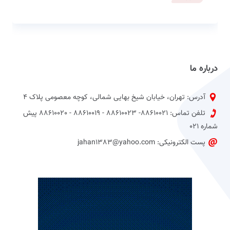
درباره ما
آدرس: تهران، خیابان شیخ بهایی شمالی، کوچه معصومی پلاک 4
تلفن تماس: 88610021- 88610023 - 88610019 - 88610020 پیش
شماره 021
پست الکترونیکی: jahan1383@yahoo.com