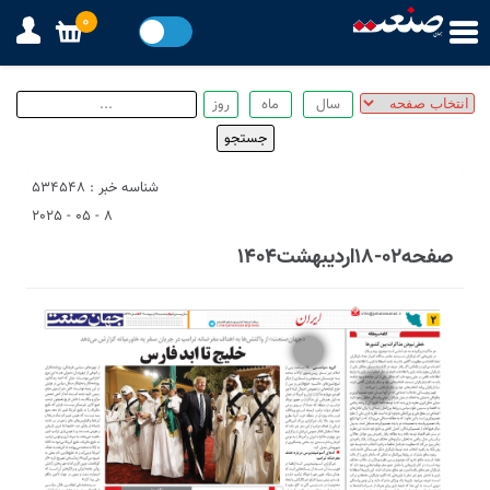
0
شناسه خبر : 534548
8 - 05 - 2025
صفحه02-18اردیبهشت1404
1
2