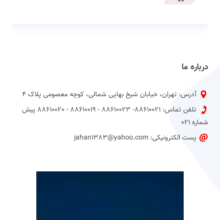
درباره ما
آدرس: تهران، خیابان شیخ بهایی شمالی، کوچه معصومی پلاک 4
تلفن تماس: 88610021- 88610023 - 88610019 - 88610020 پیش
شماره 021
پست الکترونیکی: jahan1383@yahoo.com