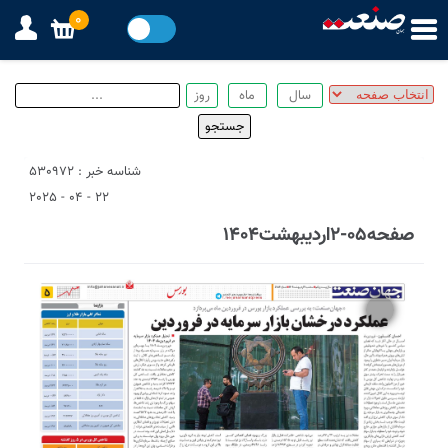
0
شناسه خبر : 530972
22 - 04 - 2025
صفحه05-2اردیبهشت1404
1