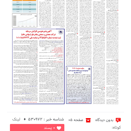
شناسه خبر : 530972 ♦
لینک
بدون دیدگاه
صفحه 05
کوتاه:
0 پسند