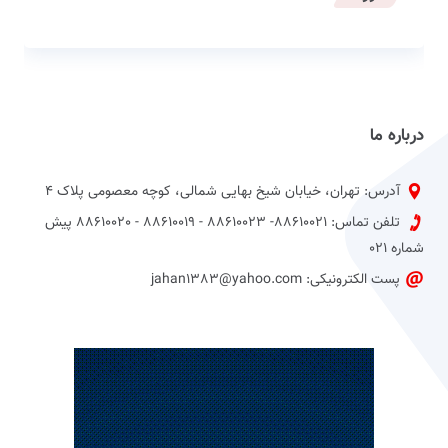
درباره ما
آدرس: تهران، خیابان شیخ بهایی شمالی، کوچه معصومی پلاک 4
تلفن تماس: 88610021- 88610023 - 88610019 - 88610020 پیش
شماره 021
پست الکترونیکی: jahan1383@yahoo.com