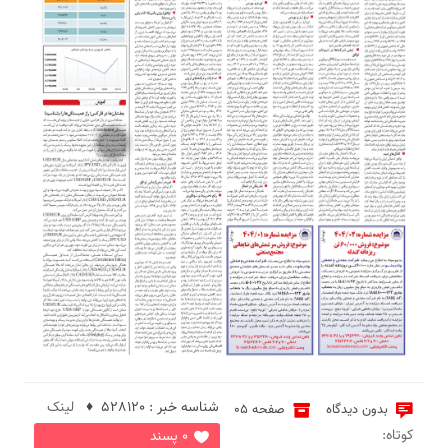
1
شناسه خبر : 528120 ♦
لینک
بدون دیدگاه
صفحه 05
کوتاه:
0 پسند