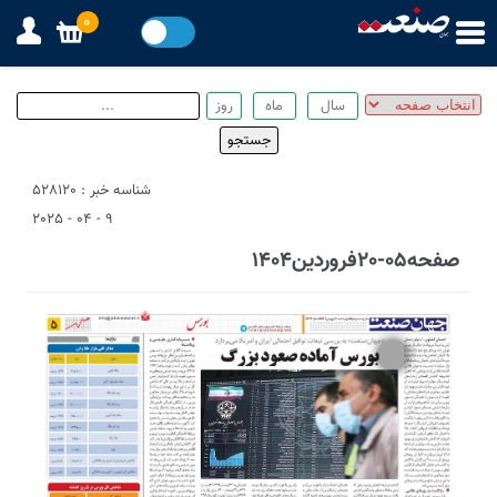
0
شناسه خبر : 528120
9 - 04 - 2025
صفحه05-20فروردین1404
2