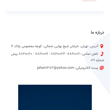
درباره ما
آدرس: تهران، خیابان شیخ بهایی شمالی، کوچه معصومی پلاک 4
تلفن تماس: 88610021- 88610023 - 88610019 - 88610020 پیش
شماره 021
پست الکترونیکی: jahan1383@yahoo.com