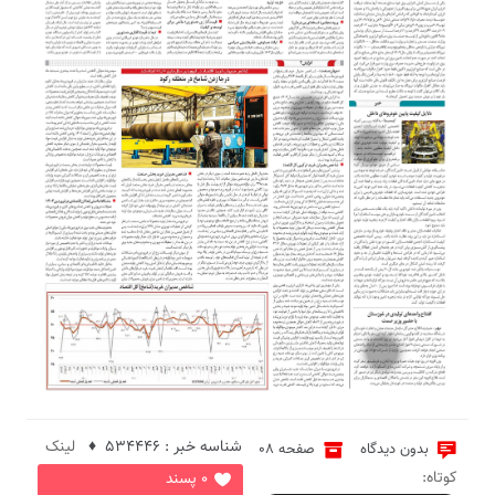
3
4
5
شناسه خبر : 534446 ♦
لینک
بدون دیدگاه
صفحه 08
کوتاه:
0 پسند