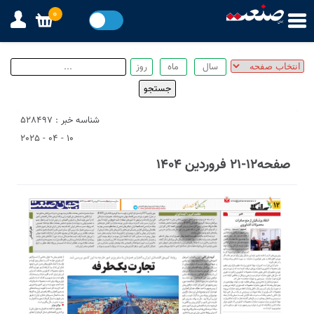
0
شناسه خبر : 528497
10 - 04 - 2025
صفحه12-21 فروردین 1404
1
3
7