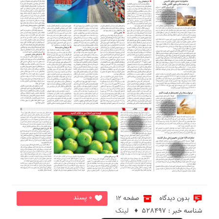
4
5
2
6
0 پسند
بدون دیدگاه
صفحه 12
شناسه خبر : 528497 ♦
لینک