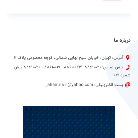
درباره ما
آدرس: تهران، خیابان شیخ بهایی شمالی، کوچه معصومی پلاک 4
تلفن تماس: 88610021- 88610023 - 88610019 - 88610020 پیش
شماره 021
پست الکترونیکی: jahan1383@yahoo.com