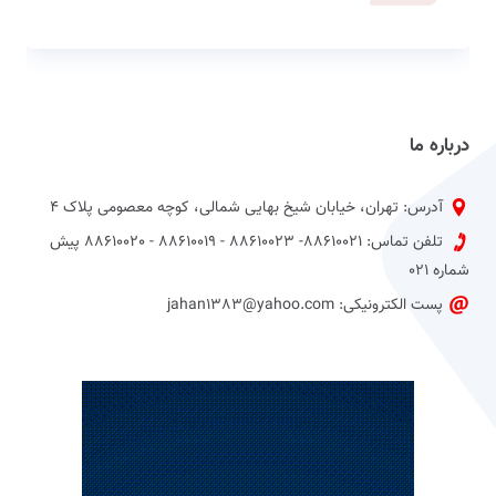
درباره ما
آدرس: تهران، خیابان شیخ بهایی شمالی، کوچه معصومی پلاک 4
تلفن تماس: 88610021- 88610023 - 88610019 - 88610020 پیش
شماره 021
پست الکترونیکی: jahan1383@yahoo.com