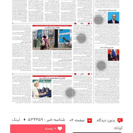
5
3
6
4
شناسه خبر : 534459 ♦
لینک
بدون دیدگاه
صفحه 04
کوتاه:
0 پسند