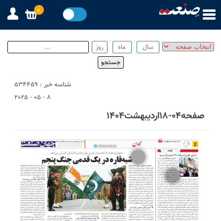
0
شناسه خبر : 534459
8 - 05 - 2025
صفحه04-18اردیبهشت1404
2
1