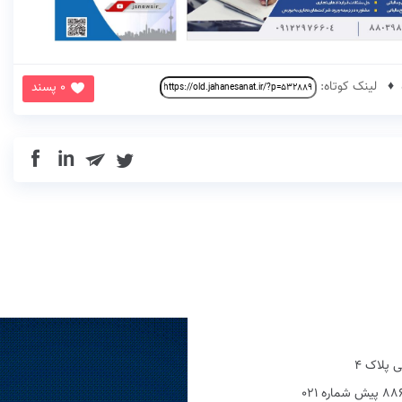
لینک کوتاه:
0 پسند
in
 پلاک 4