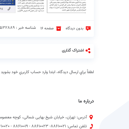
شناسه خبر : 532889 ♦
بدون دیدگاه
صفحه 16
اشتراک گذاری
لطفاً براي ارسال دیدگاه، ابتدا وارد حساب كاربري خود بشويد
درباره ما
آدرس: تهران، خیابان شیخ بهایی شمالی، کوچه معصومی
تلفن تماس: 88610021- 88610023 - 88610019 - 88610020 پیش شماره 021