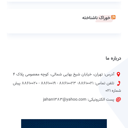
خوراک ناشناخته
درباره ما
آدرس: تهران، خیابان شیخ بهایی شمالی، کوچه معصومی پلاک 4
تلفن تماس: 88610021- 88610023 - 88610019 - 88610020 پیش
شماره 021
پست الکترونیکی: jahan1383@yahoo.com