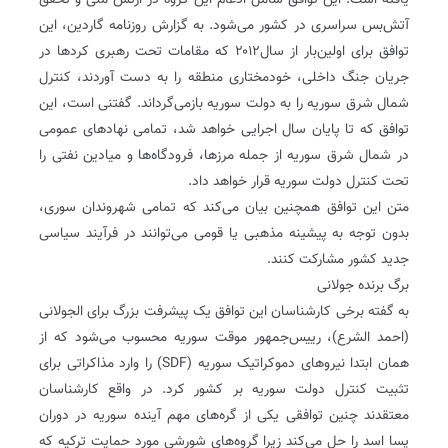
یافته است. این توافق شامل ادغام این گروه در ارتش ملی و تحقق
آتش‌بس سراسری در کشور می‌شود. به گزارش روزنامه گاردین، این
توافق برای اولین‌بار از سال۲۰۱۲ که مقامات تحت رهبری کردها در
جریان جنگ داخلی، خودمختاری منطقه را به دست آوردند، کنترل
شمال شرق سوریه را به دولت سوریه بازمی‌گرداند. گفتنی است، این
توافق که تا پایان سال اجرایی خواهد شد، تمامی نهادهای عمومی
در شمال شرق سوریه از جمله مرزها، فرودگاه‌ها و میادین نفتی را
تحت کنترل دولت سوریه قرار خواهد داد.
متن این توافق همچنین بیان می‌کند که تمامی شهروندان سوری،
بدون توجه به پیشینه مذهبی یا قومی می‌توانند در فرآیند سیاسی
جدید کشور مشارکت کنند.
برگ برنده جولانی
به گفته برخی کارشناسان این توافق یک پیشرفت بزرگ برای الجولانی
(احمد الشرع)، رییس‌جمهور موقت سوریه محسوب می‌شود که از
همان ابتدا نیروهای دموکراتیک سوریه (SDF) را وارد مذاکراتی برای
تثبیت کنترل دولت سوریه بر کشور کرد. در واقع کارشناسان
معتقدند چنین توافقی یکی از گره‌های مهم آینده سوریه در دوران
پسا اسد را حل می‌کند زیرا گروه‌های شورشی مورد حمایت ترکیه که