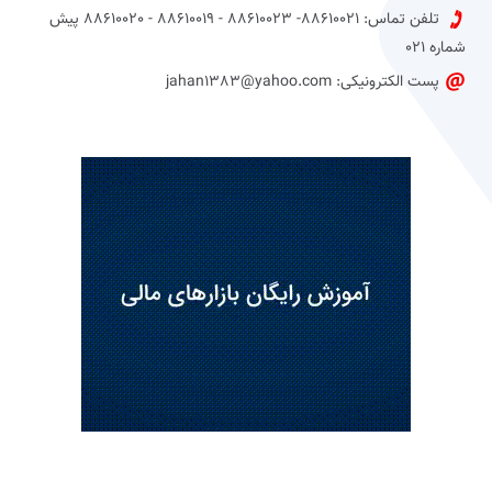
تلفن تماس: 88610021- 88610023 - 88610019 - 88610020 پیش
شماره 021
پست الکترونیکی: jahan1383@yahoo.com