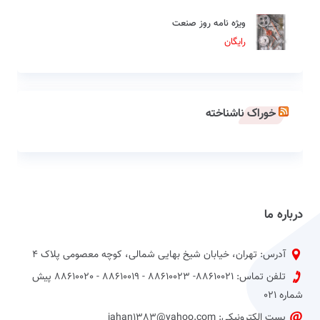
ویژه نامه روز صنعت
رایگان
خوراک ناشناخته
درباره ما
آدرس: تهران، خیابان شیخ بهایی شمالی، کوچه معصومی پلاک 4
تلفن تماس: 88610021- 88610023 - 88610019 - 88610020 پیش
شماره 021
پست الکترونیکی: jahan1383@yahoo.com