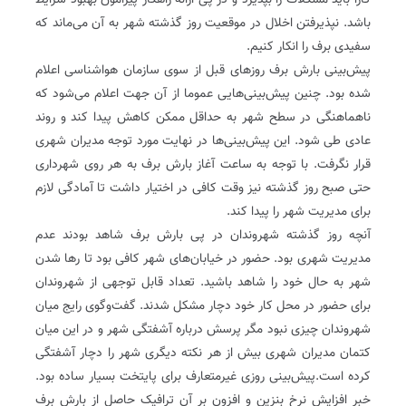
کارا باید مشکلات را بپذیرد و در پی ارائه راهکار پیرامون بهبود شرایط
باشد. نپذیرفتن اخلال در موقعیت روز گذشته شهر به آن می‌ماند که
سفیدی برف را انکار کنیم.
پیش‌بینی بارش برف روزهای قبل از سوی سازمان هواشناسی اعلام
شده بود. چنین پیش‌بینی‌هایی عموما از آن جهت اعلام می‌شود که
ناهماهنگی در سطح شهر به حداقل ممکن کاهش پیدا کند و روند
عادی طی شود. این پیش‌بینی‌ها در نهایت مورد توجه مدیران شهری
قرار نگرفت. با توجه به ساعت آغاز بارش برف به هر روی شهرداری
حتی صبح روز گذشته نیز وقت کافی در اختیار داشت تا آمادگی لازم
برای مدیریت شهر را پیدا کند.
آنچه روز گذشته شهروندان در پی بارش برف شاهد بودند عدم
مدیریت شهری بود. حضور در خیابان‌های شهر کافی بود تا رها شدن
شهر به حال خود را شاهد باشید. تعداد قابل توجهی از شهروندان
برای حضور در محل کار خود دچار مشکل شدند. گفت‌وگوی رایج میان
شهروندان چیزی نبود مگر پرسش درباره آشفتگی شهر و در این میان
کتمان مدیران شهری بیش از هر نکته دیگری شهر را دچار آشفتگی
کرده است.پیش‌بینی روزی غیرمتعارف برای پایتخت بسیار ساده بود.
خبر افزایش نرخ بنزین و افزون بر آن ترافیک حاصل از بارش برف