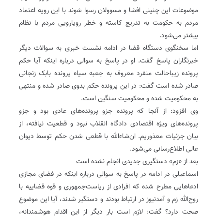
موضوعات این چنینی افشا و مسوولان رسوا شوند با این رویه اعتماد
مردم به حکومت به تدریج کاسته و خطر رویارویی مردم با نظام
بیشتر می‌شود.
اما سخنگوی دستگاه قضا در ادامه نشست خبری به سوالات دیگر
خبرنگاران پاسخ گفت. او در پاسخ به سوالی درباره اینکه آیا حکم
پرونده زیباحالت منفرد معروف به جعبه سیاه پرونده بابک زنجانی
صادر شده است گفت: در این پرونده حکم بدوی صادر شده و منتهی
به محکومیت شده و محکومیت سنگین است.
وی افزود: از آنجا که پرونده جزو پرونده‌های عادی بود و جزو
پرونده‌های ویژه اقتصادی دادگاه انقلاب نبود و قطعیت نیافته، از
بیان جزئیات معذوریم. ان‌شاءالله با قطعی شدن حکم توسط دیوان
عالی اطلاع‌رسانی می‌شود.
بعد از «زم» دستگیری جدیدی انجام نشده است
اسماعیلی در ادامه در پاسخ به سوالی درباره اینکه در فضای مجازی
ادعاهایی مطرح شده که افرادی از ریاست‌جمهوری و قوه قضاییه با
روح‌الله زم و آمدنیوز در ارتباط بودند و دستگیر شدند،‌ آیا این موضوع
صحت دارد؟ گفت: لازم است بار دیگر از این اقدام هوشمندانه،