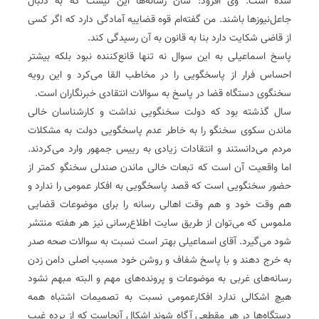
شده است. وی افزود: شأن رسانه‌ها این نیست که به دنبال
جاعل‌نیوزها باشند. من گفته‌ام قوه قضاییه آمادگی دارد که اگر کسی
از قاضی شکایت دارد بنا به قانون به آن رسیدگی کند.
پاسخ اسماعیلی به این سوال نه تنها قانع‌کننده نبود بلکه بیشتر
احساس فرار از پاسخگویی را در مخاطب القا می‌کرد و این رویه
سخنگوی دستگاه قضا در پاسخ به سوالات انتقادی خبرنگاران است.
سال گذشته بود که دولت سخنگویی نداشت و کارشناسان خالی
ماندن سکوی سخنگو را به خاطر عدم پاسخگویی دولت به مشکلات
مردم می‌دانستند و انتقادات زیادی به رییس جمهور وارد می‌کردند.
اما واقعیت آن است که تبعات خالی ماندن صندلی سخنگو کمتر از
حضور سخنگویی است که قصد پاسخگویی به افکار عمومی را ندارد و
هم وقت خود و هم وقت اهالی رسانه را برای موضوعات قضایی
ملموس که می‌توان از طریق سایت اطلاع‌رسانی نیز هر هفته منتشر
شود می‌گیرد. آقای اسماعیلی بهتر است نسبت به سوالات صحه صدر
به خرج دهند و با پاسخ شفاف و روشن خود مسبب اصلی دامن زدن
رسانه‌های غربی به موضوعات و پرونده‌های مهم و البته مبهم نشود
هیچ اشکالی ندارد افکارعمومی نسبت به تصمیمات اشتباه همه
دستگاه‌ها در هر مقطعی آگاه شوند اشکال آنجاست که از پرده غیب