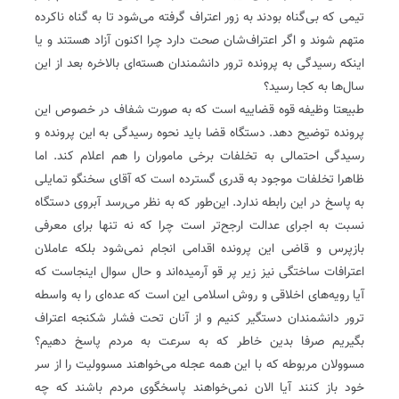
تیمی که بی‌گناه بودند به زور اعتراف گرفته می‌شود تا به گناه ناکرده
متهم شوند و اگر اعتراف‌شان صحت دارد چرا اکنون آزاد هستند و یا
اینکه رسیدگی به پرونده ترور دانشمندان هسته‌ای بالاخره بعد از این
سال‌ها به کجا رسید؟
طبیعتا وظیفه قوه قضاییه است که به صورت شفاف در خصوص این
پرونده توضیح دهد. دستگاه قضا باید نحوه رسیدگی به این پرونده و
رسیدگی احتمالی به تخلفات برخی ماموران را هم اعلام کند. اما
ظاهرا تخلفات موجود به قدری گسترده است که آقای سخنگو تمایلی
به پاسخ در این رابطه ندارد. این‌طور که به نظر می‌رسد آبروی دستگاه
نسبت به اجرای عدالت ارجح‌تر است چرا که نه تنها برای معرفی
بازپرس و قاضی این پرونده اقدامی انجام نمی‌شود بلکه عاملان
اعترافات ساختگی نیز زیر پر قو آرمیده‌اند و حال سوال اینجاست که
آیا رویه‌های اخلاقی و روش اسلامی این است که عده‌ای را به واسطه
ترور دانشمندان دستگیر کنیم و از آنان تحت فشار شکنجه اعتراف
بگیریم صرفا بدین خاطر که به سرعت به مردم پاسخ دهیم؟
مسوولان مربوطه که با این همه عجله می‌خواهند مسوولیت را از سر
خود باز کنند آیا الان نمی‌خواهند پاسخگوی مردم باشند که چه