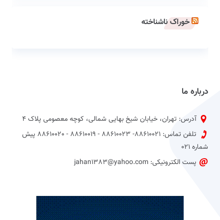
خوراک ناشناخته
درباره ما
آدرس: تهران، خیابان شیخ بهایی شمالی، کوچه معصومی پلاک 4
تلفن تماس: 88610021- 88610023 - 88610019 - 88610020 پیش
شماره 021
پست الکترونیکی: jahan1383@yahoo.com