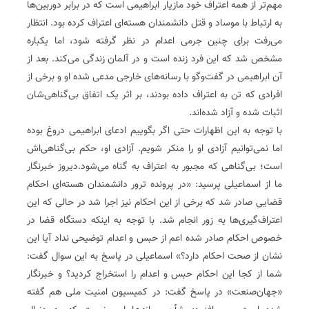
مهم‌تر از همه اعتراف خود مازیار ابراهیمی است که در برابر دوربین‌ها
به ارتباط با موساد و قتل دانشمندان هسته‌ای اعتراف کرده بود. انتظار
می‌رفت برای چنین جرمی اعدام در نظر گرفته شود، اما یکباره
مشخص شد که این فرد زنده است و در آلمان زندگی می‌کند. بعد از
آن ابراهیمی در گفت‌وگو با رسانه‌های خارجی مدعی شده او و برخی از
افرادی که تن به اعتراف داده بودند، بر ‌اثر یک اتفاق بی‌‌گناهی‌‌شان
اثبات شده و آزاد شده‌اند.
با توجه به این اظهارات حتی اگر بگوییم ادعای ابراهیمی دروغ بوده
اما نمی‌توانیم آزادی او را منکر شویم. آزادی او، حکم بی‌گناهی‌اش
است؛ بی‌گناهی که مجبور به اعتراف به گناه می‌شود.دیروز خبرنگار
ما از اسماعیلی پرسید: «در پرونده ترور دانشمندان هسته‌ای احکام
قضایی صادر شد که برخی از این احکام نیز اجرا شد در حالی که این
اعتراف‌گیری‌ها به زور انجام شد. با توجه به اینکه دستگاه قضا در
خصوص احکام صادر شده اعم از حبس و اعدام توضیحی نداد آیا این
نشان از صحت احکام دارد؟» اسماعیلی در پاسخ به این سوال گفت:
شما از کجا این احکام حبس و اعدام را استخراج کردید؟ و خبرنگار
«جهان‌صنعت» در پاسخ گفت: در کمیسیون امنیت ملی هم گفته