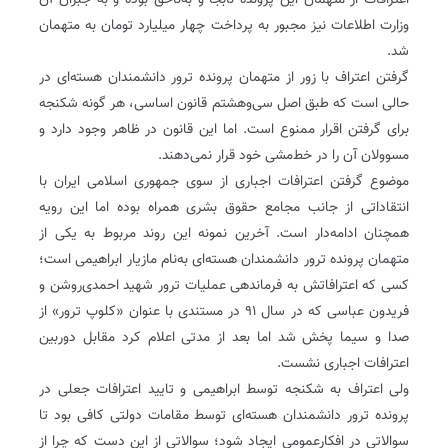
اعترافات از متهمان این پرونده نابجا و به‌ناحق بوده و به جبران آن
وزارت اطلاعات نیز مجبور به پرداخت چهار میلیارد تومان به متهمان
شد.
گرفتن اعتراف با زور از متهمان پرونده ترور دانشمندان هسته‌ای در
حالی است که طبق اصل سی‌وهشتم قانون اساسی، هر گونه شکنجه
برای گرفتن اقرار ممنوع است. اما این قانون در ظاهر وجود دارد و
مسوولان آن را در خط‌مشی خود قرار نمی‌دهند.
موضوع گرفتن اعترافات اجباری از سوی جمهوری اسلامی ایران با
انتقاداتی از جانب مجامع حقوق بشری همراه بوده اما این رویه
همچنان ادامه‌دار است. آخرین نمونه این روند مربوط به یکی از
متهمان پرونده ترور دانشمندان هسته‌ای به‌نام مازیار ابراهیمی است؛
کسی که اعترافاتش به فرماندهی عملیات ترور شهید احمدی‌روشن و
فریدون عباسی که در سال ۹۱ در مستندی با عنوان «کلوپ ترور» از
صدا و سیما پخش شد اما بعد از مدتی اعلام کرد مقابل دوربین
اعترافات اجباری نشست.
ولی اعتراف به شکنجه توسط ابراهیمی و تایید اعترافات جعلی در
پرونده ترور دانشمندان هسته‌ای توسط مقامات دولتی کافی بود تا
سوالاتی در افکارعمومی ایجاد شود؛ سوالاتی از این دست که چرا از