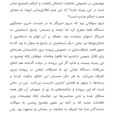
توضیحی در خصوص تخلفات احتمالی قضات و احکام ناصحیح صادر
شده در این زمینه دارند؟ آیا این عدم اطلاع‌رسانی لزوما به معنای
صحت احکام صادره است؟
اینها سوالاتی بود که دیروز خبرنگار ما در نشست خبری سخنگوی
دستگاه قضا مطرح کرد اما لبخند و تمسخر، پاسخ اسماعیلی به
خبرنگار «جهان صنعت» بود. مضاف بر آن اتهام به دنباله‌روی از
جاعل‌نیوزها نیز سخن دیگر اسماعیلی در پاسخ به سوال ما بود که به
نحوی قصد شفاف‌سازی در خصوص پرونده ترور دانشمندان هسته‌ای
برای افکار عمومی داشتیم اما ظاهرا مقامات خواهان ارائه توضیح در
این زمینه نیستند و شاید اگر این پرونده در دولت گذشته هم اتفاق
نمی‌افتاد دستگاه دولتی نیز به اعترافات جعلی در پرونده مزبور
اعتراف نمی‌کرد. به هر حال مسببان این اتفاق سکوت کردند و
رسانه‌ها را متهم به افشای اخباری نادرست می‌کنند. این در حالی
است که این پرونده و شکنجه‌های به زور از متهمان آن نقل همه
محافل شده و حتی مجلسی‌ها نیز خواستار ارائه توضیحات وزیر
اطلاعات شدند که در آنجا نیز علوی توضیح روشنی به سوالات
نمایندگان نداد اما اعتراف به شکنجه در سخنان او مشهود بود. ولی