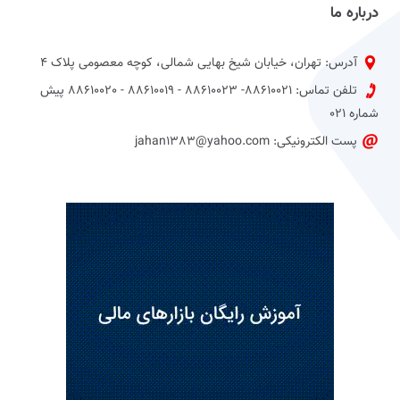
درباره ما
آدرس: تهران، خیابان شیخ بهایی شمالی، کوچه معصومی پلاک 4
تلفن تماس: 88610021- 88610023 - 88610019 - 88610020 پیش
شماره 021
پست الکترونیکی: jahan1383@yahoo.com