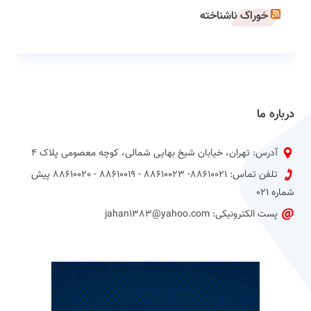
خوراک ناشناخته
درباره ما
آدرس: تهران، خیابان شیخ بهایی شمالی، کوچه معصومی پلاک 4
تلفن تماس: 88610021- 88610023 - 88610019 - 88610020 پیش
شماره 021
پست الکترونیکی: jahan1383@yahoo.com