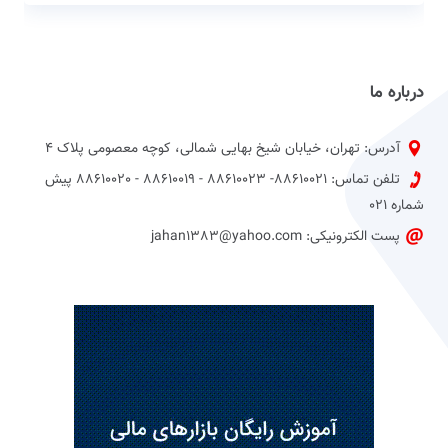
درباره ما
آدرس: تهران، خیابان شیخ بهایی شمالی، کوچه معصومی پلاک 4
تلفن تماس: 88610021- 88610023 - 88610019 - 88610020 پیش
شماره 021
پست الکترونیکی: jahan1383@yahoo.com