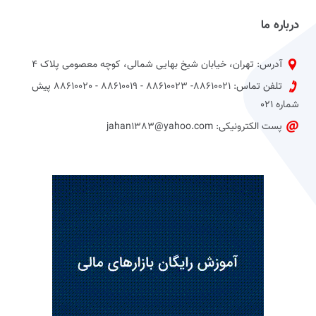
درباره ما
آدرس: تهران، خیابان شیخ بهایی شمالی، کوچه معصومی پلاک 4
تلفن تماس: 88610021- 88610023 - 88610019 - 88610020 پیش
شماره 021
پست الکترونیکی: jahan1383@yahoo.com