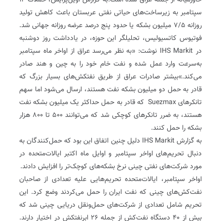
خاورمیانه از جمله عراق شده است.به گزارش اویل‌پرایس، حملات ۱۴
سپتامبر به زیرساخت‌های حیاتی نفتی عربستان باعث کاهش تولید
روزانه ۷/۵ میلیون بشکه یا حدود پنج درصد عرضه روزانه جهانی شد.
فوتیوس کاتسیولیس، تحلیلگر این حوزه، در یادداشت روز دوشنبه
در IHS Markit نوشت: «به نظر می‌رسد عراق از اواخر ماه سپتامبر
به‌سرعت وارد عمل شده و نفت خام خود را به چین و هند صادر
می‌کند.»بیشتر صادرات عراق از طریق نفتکش‌های بسیار بزرگ که
قادر به حمل دو میلیون بشکه نفت هستند، ارسال می‌شود اما سهم
تانکرهای Suezmax که قادر به حمل حداکثر یک میلیون بشکه نفت
هستند، به ضرر تانکرهای کوچکی شد که می‌توانند ۵۰۰ تا ۸۰۰ هزار
بشکه را حمل کنند.
به گزارش IHS Markit دلیل چنین اتفاق این بود که حمل‌کنندگان به
دنبال تحریم‌های اواخر سپتامبر و اوایل ماه اکتبر ایالات‌متحده در
مورد شرکت‌های نفتی چینی نرخ بشکه‌های کوچک‌تر را افزایش دادند.
اواخر سپتامبر، ایالات‌متحده تحریم‌هایی علیه تعدادی از صاحبان
نفت‌کش‌های چینی که نفت ایران را حمل می‌کردند وضع کرد. این
تحریم شامل تعدادی از شرکت‌های حمل‌ونقل دریایی چینی شد که
بیش از ۴۰ دستگاه نفت‌کش از جمله ۲۶ ابرنفتکش در اختیار دارند.