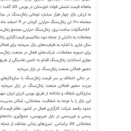
‬موازی‭ ‬استاندارد‭ ‬زغال‌سنگ‭ ‬اقدام‭ ‬به‭ ‬تامین‭ ‬نقدینگی‭ ‬از‭ ‬طریق‭ ‬بستر‭ ‬بورس‭ ‬انرژی‭ ‬کنند‭.‬
حضور‭ ‬فعالان‭ ‬صنعت‭ ‬زغال‌سنگ‭ ‬در‭ ‬بازار‭ ‬سرمایه
‬معاملاتی‭ ‬کالا‭ ‬براساس‭