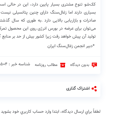
‬تولید‭ ‬آن‭ ‬پیش‭ ‬خواهد‭ ‬رفت‭ ‬زیرا‭ ‬کشور‭ ‬بیش‭ ‬از‭ ‬حد‭ ‬بر‭ ‬منابع‭ ‬گاز‭ ‬و‭ ‬مشتقات‭ ‬آن‭ ‬تکیه‭ ‬کرده‭ ‬است‭.‬
‭ ‬دبیر‭ ‬انجمن‭ ‬زغال‌سنگ‭ ‬ایران
‭*‬
شناسه خبر : 1504 ♦
بدون دیدگاه
مطالب روزنامه
اشتراک گذاری
لطفاً براي ارسال دیدگاه، ابتدا وارد حساب كاربري خود بشويد