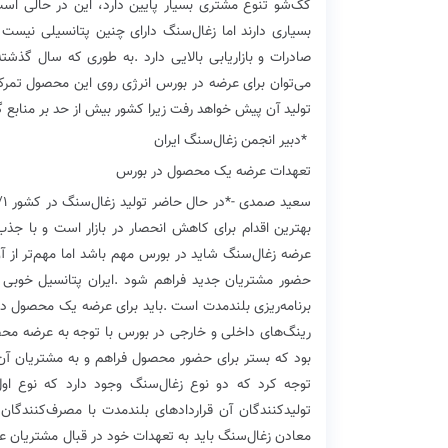
‬تولید‭ ‬آن‭ ‬پیش‭ ‬خواهد‭ ‬رفت‭ ‬زیرا‭ ‬کشور‭ ‬بیش‭ ‬از‭ ‬حد‭ ‬بر‭ ‬منابع‭ ‬گاز‭ ‬و‭ ‬مشتقات‭ ‬آن‭ ‬تکیه‭ ‬کرده‭ ‬است‭.‬
‭ ‬دبیر‭ ‬انجمن‭ ‬زغال‌سنگ‭ ‬ایران
‭*‬
تعهدات‭ ‬عرضه‭ ‬یک‭ ‬محصول‭ ‬در‭ ‬بورس
سعید‭ ‬صمدی
‭*‬