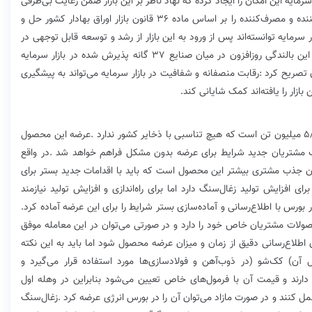
‬برنامه‌ریزی‭ ‬بلندمدت‭ ‬است‭. ‬باید‭ ‬برای‭ ‬عرضه‭ ‬یک‭ ‬محصول‭ ‬در‭ ‬بورس‭ ‬با‭ ‬اطلاع‌رسانی‭ ‬و‭ ‬آماده‌سازی‭ ‬بستر‭ ‬شرایط‭ ‬را‭ ‬برای‭ ‬این‭ ‬عرضه‭ ‬آماده‭ ‬کرد‭.