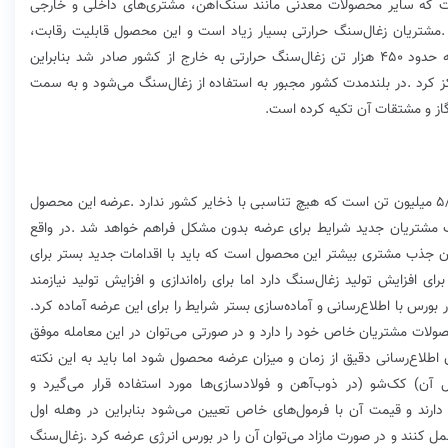
‬برنامه‌ریزی‭ ‬بلندمدت‭ ‬است‭. ‬باید‭ ‬برای‭ ‬عرضه‭ ‬یک‭ ‬محصول‭ ‬در‭ ‬بورس‭ ‬با‭ ‬اطلاع‌رسانی‭ ‬و‭ ‬آماده‌سازی‭ ‬بستر‭ ‬شرایط‭ ‬را‭ ‬برای‭ ‬این‭ ‬عرضه‭ ‬آماده‭ ‬کرد‭.