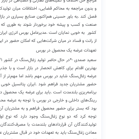
‬کشور‭
‬از‭ ‬رانت‭ ‬و‭ ‬فساد‭ ‬در‭ ‬میان‭ ‬شرکت‌هایی‭ ‬که‭ ‬امکان‭ ‬حضور‭ ‬در‭ ‬این‭ ‬بازار‭ ‬را‭ ‬یافته‌اند‭ ‬کمک‭ ‬شایانی‭ ‬کند‭.‬
تعهدات‭ ‬عرضه‭ ‬یک‭ ‬محصول‭ ‬در‭ ‬بورس
سعید‭ ‬صمدی
‭*‬