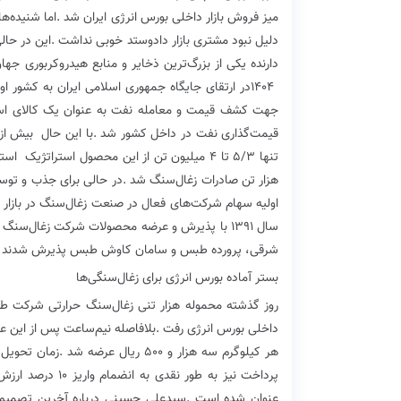
‬۱۴۰۴‭ ‬در‭ ‬ارتقای‭ ‬جایگاه‭ ‬جمهوری‭ ‬اسلامی‭ ‬ایران‭ ‬به‭ ‬کشور‭ ‬اول‭ ‬منطقه‭ ‬از‭ ‬لحاظ‭ ‬اقتصادی،‭ ‬سیاسی‌،‭ ‬علمی‭ ‬و‭ ‬
‬قیمت‌گذاری‭ ‬نفت‭ ‬در‭ ‬داخل‭ ‬کشور‭ ‬شد‭. ‬با‭ ‬این‭ ‬حال‭
‬تنها‭ ‬۵‭/‬۳‭ ‬تا‭ ‬۴‭ ‬میلیون‭ ‬تن‭ ‬از‭ ‬این‭ ‬محصول‭ ‬استراتژیک‭
‬اولیه‭ ‬سهام‭ ‬شرکت‌های‭ ‬فعال‭ ‬در‭ ‬صنعت‭ ‬زغال‌سنگ‭ ‬در‭ ‬بازار‭ ‬سهام‭ ‬از‭ ‬اهمیت‭ ‬زیادی‭ ‬برخوردار‭ ‬است‭ ‬که‭
‬شرقی،‭ ‬پرورده‭ ‬طبس‭ ‬و‭ ‬سامان‭ ‬کاوش‭ ‬طبس‭ ‬پذیرش‭ ‬شدند‭ ‬اما‭ ‬به‭ ‬دلیل‭ ‬عدم‭ ‬عرضه‭ ‬محصول،‭ ‬پذیرش‭ ‬آنها‭ ‬لغو‭ ‬شد‭.‬
بستر‭ ‬آماده‭ ‬بورس‭ ‬انرژی‭ ‬برای‭ ‬زغال‌سنگی‌ها