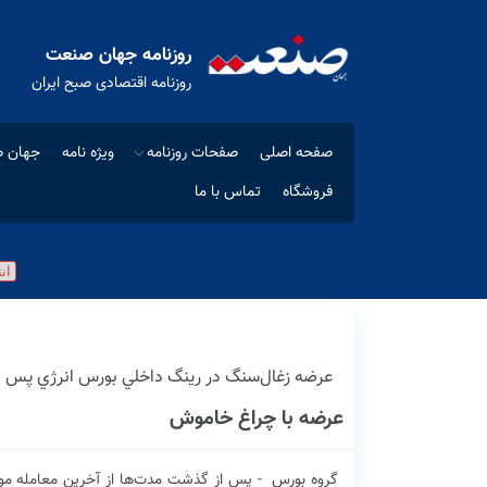
روزنامه جهان صنعت
روزنامه اقتصادی صبح ایران
صفحه اصلی
صفحات روزنامه
ویژه نامه
جهان ص
فروشگاه
تماس با ما
عرضه زغال‌سنگ در رينگ داخلي بورس انرژي پس ا
عرضه با چراغ خاموش
گروه‭ ‬بورس‭ ‬
‭-
‬پس‭ ‬از‭ ‬گذشت‭ ‬مدت‌ها‭ ‬از‭ ‬آخرین‭ ‬معامله‭ ‬موفق‭ ‬زغال‌سنگ‭ ‬در‭ ‬بورس‭ ‬انرژی‭ ‬ایران،‭ ‬روز‭ ‬گذشته‭