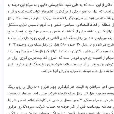
…
‬استخراج‭ ‬می‌شود‭ ‬و‭ ‬در‭ ‬سال‭ ‬۹۷‭ ‬حدود‭ ‬۵۸۰‭ ‬هزار‭ ‬تن‭ ‬زغال‌سنگ‭ ‬وارد‭ ‬و‭ ‬حدود‭ ‬۳۳۳‭