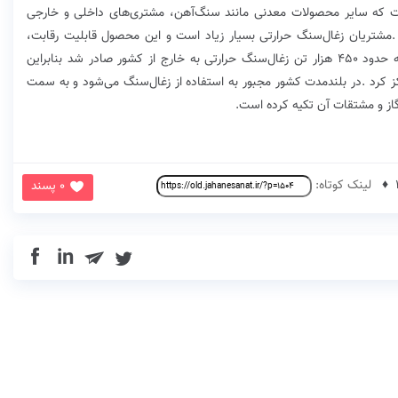
لینک کوتاه:
0 پسند
in