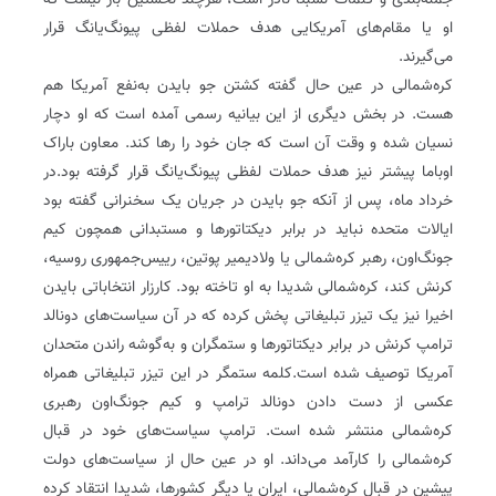
جمله‌بندی و کلمات نسبتا نادر است، هرچند نخستین بار نیست که
او یا مقام‌های آمریکایی هدف حملات لفظی پیونگ‌یانگ قرار
می‌گیرند.
کره‌شمالی در عین حال گفته کشتن جو بایدن به‌نفع آمریکا هم
هست. در بخش دیگری از این بیانیه رسمی آمده است که او دچار
نسیان شده و وقت آن است که جان خود را رها کند. معاون باراک
اوباما پیشتر نیز هدف حملات لفظی پیونگ‌یانگ قرار گرفته بود.در
خرداد ماه، پس از آنکه جو بایدن در جریان یک سخنرانی گفته بود
ایالات متحده نباید در برابر دیکتاتورها و مستبدانی همچون کیم
جونگ‌اون، رهبر کره‌شمالی یا ولادیمیر پوتین، رییس‌‌جمهوری روسیه،
کرنش کند، کره‌شمالی شدیدا به او تاخته بود. کارزار انتخاباتی بایدن
اخیرا نیز یک تیزر تبلیغاتی پخش کرده که در آن سیاست‌های دونالد
ترامپ کرنش در برابر دیکتاتورها و ستمگران و به‌گوشه راندن متحدان
آمریکا توصیف شده ‌است.کلمه ستمگر در این تیزر تبلیغاتی همراه
عکسی از دست‌ دادن دونالد ترامپ و کیم جونگ‌اون رهبری
کره‌شمالی منتشر شده ‌است. ترامپ سیاست‌های خود در قبال
کره‌شمالی را کارآمد می‌داند. او در عین حال از سیاست‌های دولت
پیشین در قبال کره‌شمالی، ایران یا دیگر کشورها، شدیدا انتقاد کرده