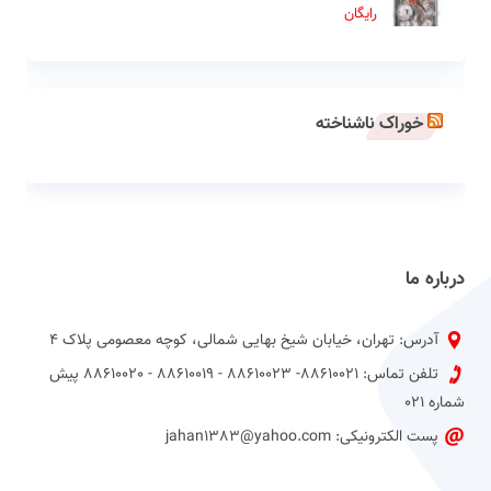
رایگان
خوراک ناشناخته
درباره ما
آدرس: تهران، خیابان شیخ بهایی شمالی، کوچه معصومی پلاک 4
تلفن تماس: 88610021- 88610023 - 88610019 - 88610020 پیش
شماره 021
پست الکترونیکی: jahan1383@yahoo.com