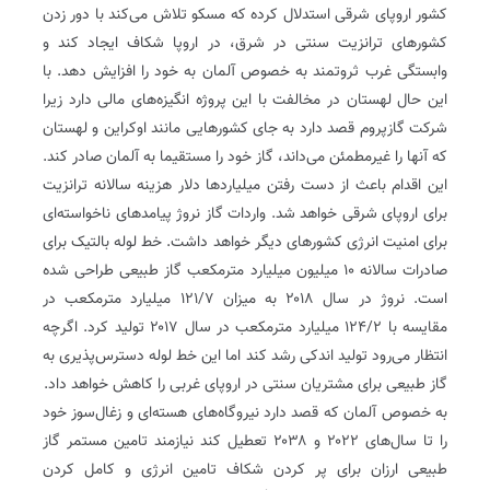
کشور اروپای شرقی استدلال کرده که مسکو تلاش می‌کند با دور زدن
کشورهای ترانزیت سنتی در شرق، در اروپا شکاف ایجاد کند و
وابستگی غرب ثروتمند به خصوص آلمان به خود را افزایش دهد. با
این حال لهستان در مخالفت با این پروژه انگیزه‌های مالی دارد زیرا
شرکت گازپروم قصد دارد به جای کشورهایی مانند اوکراین و لهستان
که آنها را غیرمطمئن می‌داند، گاز خود را مستقیما به آلمان صادر کند.
این اقدام باعث از دست رفتن میلیاردها دلار هزینه سالانه ترانزیت
برای اروپای شرقی خواهد شد. واردات گاز نروژ پیامدهای ناخواسته‌ای
برای امنیت انرژی کشورهای دیگر خواهد داشت. خط لوله بالتیک برای
صادرات سالانه ۱۰ میلیون میلیارد مترمکعب گاز طبیعی طراحی شده
است. نروژ در سال ۲۰۱۸ به میزان ۱۲۱/۷ میلیارد مترمکعب در
مقایسه با ۱۲۴/۲ میلیارد مترمکعب در سال ۲۰۱۷ تولید کرد. اگرچه
انتظار می‌رود تولید اندکی رشد کند اما این خط لوله دسترس‌پذیری به
گاز طبیعی برای مشتریان سنتی در اروپای غربی را کاهش خواهد داد.
به خصوص آلمان که قصد دارد نیروگاه‌های هسته‌ای و زغال‌سوز خود
را تا سال‌های ۲۰۲۲ و ۲۰۳۸ تعطیل کند نیازمند تامین مستمر گاز
طبیعی ارزان برای پر کردن شکاف تامین انرژی و کامل کردن