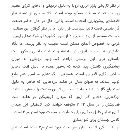
از نظر تاریخی بازار انرژی اروپا به دلیل نزدیکی و ذخایر انرژی عظیم
روسیه، تحت سیطره مسکو بوده است. گاز سیبری از نقطه نظر
اقتصادی روشن‌ترین انتخاب است. با این حال در حال حاضر صنعت
گاز طبیعی تحت تاثیر سیاست قرار دارد. با در نظر گرفتن این مطلب،
حمایت مستمر از نورد استریم ۲ از سوی کشورها و شرکت‌های اروپای
غربی به خصوص آلمان ممکن است عجیب به نظر برسد. اما نگاه
دقیق‌تر به سیاست انرژی در منطقه و تحولات داخلی ممکن است
پاسخی برای این پرسش فراهم کند.تولید اروپایی به میزان
چشمگیری کاهش پیدا کرده که به‌طور عمده به دلیل افت ذخایر
میادین گازی قدیمی است. همچنین انگیزه‌های سیاسی هم مانع
تولید شدند. به عنوان مثال در هلند لرزه‌هایی که ظاهرا به دلیل
استخراج گاز هستند حمایت سیاسی از این صنعت را کاهش داده‌اند.
بزرگ‌ترین ذخایر گاز اروپا که میدان گرونینگن در هلند است
فعالیتش را در سال ۲۰۲۲ متوقف خواهد کرد. تعطیلی این میدان
گازی عظیم دلیل دیگری برای حمایت از ساخت نورد استریم ۲ است.
تلاش لهستان برای تنوع‌سازی
لهستان یکی از مخالفان سرسخت نورد استریم۲ بوده است. این