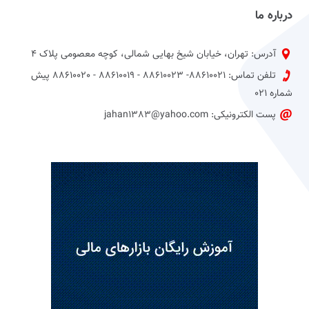
درباره ما
آدرس: تهران، خیابان شیخ بهایی شمالی، کوچه معصومی پلاک 4
تلفن تماس: 88610021- 88610023 - 88610019 - 88610020 پیش
شماره 021
پست الکترونیکی: jahan1383@yahoo.com