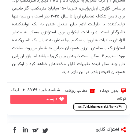
استریم ۲ و ترک استریم به ترتیب ۵۵ و ۳۱/۵ میلیارد مترمکعب بود.
براساس گزارش اویل‌پرایس، تقریبا ۱۵۰ میلیارد مترمکعب گاز طبیعی
برای تامین شکاف تقاضای اروپا تا سال ۲۰۲۵ نیاز است و روسیه تنها
تولیدکننده با ظرفیت لازم برای تبدیل شدن به یک تولیدکننده
تاثیرگذار است. زیرساخت اوکراین برای استراتژی مسکو به منظور
افزایش صادرات به اروپا و تحکیم موقعیتش به عنوان یک تامین‌کننده
استراتژیک و مطمئن انرژی همچنان حیاتی به شمار می‌رود. ساخت
نورد استریم ۲ ممکن است ضربه‌ای برای کی‌یف باشد اما بازار اروپایی
طی چند سال آینده تغییرات قابل ملاحظه‌ای خواهد کرد و اوکراین
همچنان قدرت زیادی در این بازی دارد.
شناسه خبر : 8749 ♦
لینک
بدون دیدگاه
مطالب روزنامه
کوتاه:
0 پسند
in
اشتراک گذاری