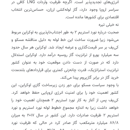
انرژی‌های تجدیدپذیر است. اگرچه ظرفیت واردات LNG کافی در
سراسر اروپا وجود دارد، گاز لوله‌کشی ارزان، حساس‌ترین انتخاب
اقتصادی برای کشورها مانده است.
نه خیلی تیره
صحبت درباره نورد استریم ۲ به طور اجتناب‌ناپذیری به اوکراین مربوط
می‌شود زیرا ضرورت ساخت این خط لوله به دلیل مناقشه مسکو و
کی‌یف بر سر قیمت‌گذاری و عرضه ایجاد شد. اوکراین هر سال حدود
سه میلیارد یورو از ترانزیت گاز روسیه درآمد دارد. اوکراین استدلال
دارد که در صورت از دست دادن موقعیت خود به عنوان کشور
ترانزیت استراتژیک، قدرت چانه‌زنی کمتری برای قراردادهای بلندمدت
خرید گاز در برابر گازپروم پیدا می‌کند.
با وجود سیاست مسکو برای دور زدن زیرساخت گازی اوکراین، این
کشور اهمیت خود را برای امنیت انرژی اروپایی حفظ خواهد کرد.
کی‌یف پس از آغاز به کار نورد استریم ۲ همچنان اهمیت خود را
خواهد داشت زیرا به اندازه مجموع خطوط لوله نورد استریم و نورد
استریم ۲ ظرفیت صادرات دارد. این کشور در سال ۲۰۱۷ به میزان
۸۶/۸ میلیارد مترمکعب گاز صادر کرد در حالی که ظرفیت نورد